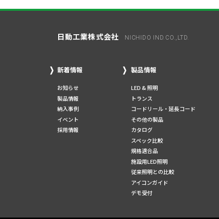
日動工業株式会社
NICHIDO IND.CO.,LTD.
新着情報
製品情報
お知らせ
LED & 照明
製品情報
トランス
納入事例
コードリール・延長コード
イベント
その他の製品
採用情報
カタログ
スペック比較
規格適合品
施設用LED照明
従来照明との比較
アイコンガイド
デモ受付