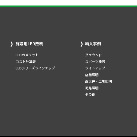
施設用LED照明
納入事例
LEDのメリット
グラウンド
コスト計算表
スポーツ施設
LEDシリーズラインナップ
ライトアップ
店舗照明
高天井・工場照明
街路照明
その他