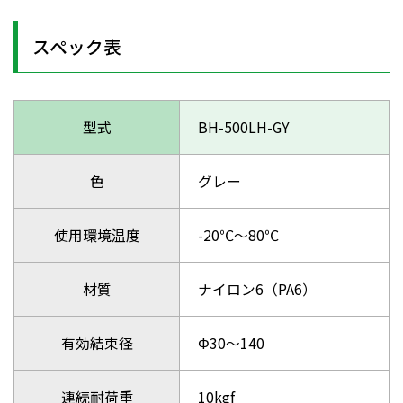
スペック表
型式
BH-500LH-GY
色
グレー
使用環境温度
-20℃～80℃
材質
ナイロン6（PA6）
有効結束径
Φ30～140
連続耐荷重
10kgf