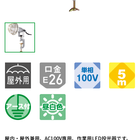
屋内・屋外兼用、AC100V専用、作業用LED投光器です。