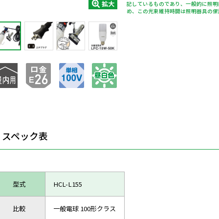
拡大
記しているものであり、一般的に照明
め、この光束維持時間は照明器具の保
スペック表
型式
HCL-L155
比較
一般電球 100形クラス