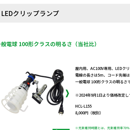
LEDクリップランプ
一般電球 100形クラスの明るさ（当社比）
屋内用、AC100V専用、LED
電線の長さは5m、コード先端は
一般電球 100形クラスの明るさ
日動商品コードNo.09541
※2024年9月1日より価格改定
HCL-L155
8,000円（税別）
※光束維持時間とは、光束維持率70