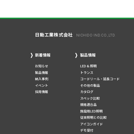
日動工業株式会社
NICHIDO IND.CO.,LTD.
新着情報
製品情報
お知らせ
LED & 照明
製品情報
トランス
納入事例
コードリール・延長コード
イベント
その他の製品
採用情報
カタログ
スペック比較
規格適合品
施設用LED照明
従来照明との比較
アイコンガイド
デモ受付