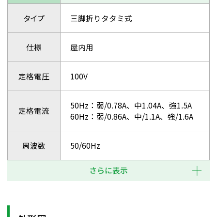
タイプ
三脚折りタタミ式
仕様
屋内用
定格電圧
100V
50Hz：弱/0.78A、中1.04A、強1.5A
定格電流
60Hz：弱/0.86A、中/1.1A、強/1.6A
周波数
50/60Hz
さらに表示