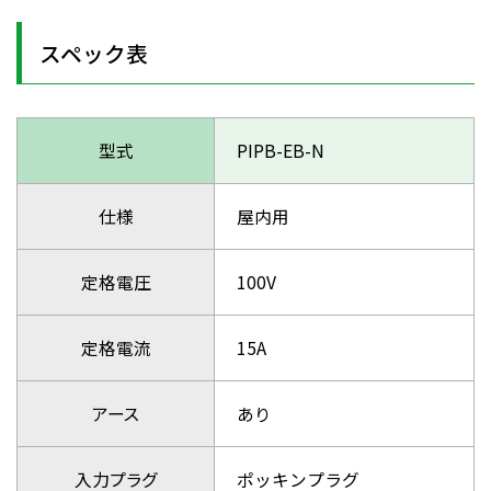
スペック表
型式
PIPB-EB-N
仕様
屋内用
定格電圧
100V
定格電流
15A
アース
あり
入力プラグ
ポッキンプラグ