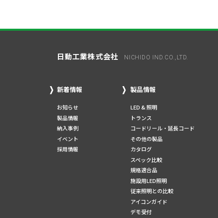
日動工業株式会社
NICHIDO IND.CO.,LTD.
新着情報
製品情報
お知らせ
LED & 照明
製品情報
トランス
納入事例
コードリール・延長コード
イベント
その他の製品
採用情報
カタログ
スペック比較
規格適合品
施設用LED照明
従来照明との比較
アイコンガイド
デモ受付