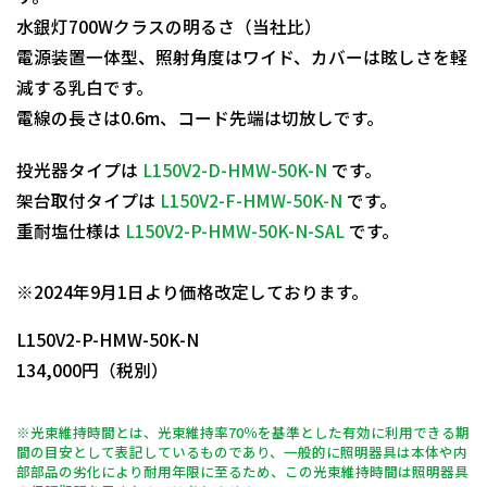
水銀灯700Wクラスの明るさ（当社比）
電源装置一体型、照射角度はワイド、カバーは眩しさを軽
減する乳白です。
電線の長さは0.6m、コード先端は切放しです。
投光器タイプは
L150V2-D-HMW-50K-N
です。
架台取付タイプは
L150V2-F-HMW-50K-N
です。
重耐塩仕様は
L150V2-P-HMW-50K-N-SAL
です。
日動商品コードNo.11805
※2024年9月1日より価格改定しております。
L150V2-P-HMW-50K-N
134,000円（税別）
※光束維持時間とは、光束維持率70％を基準とした有効に利用できる期
間の目安として表記しているものであり、一般的に照明器具は本体や内
部部品の劣化により耐用年限に至るため、この光束維持時間は照明器具