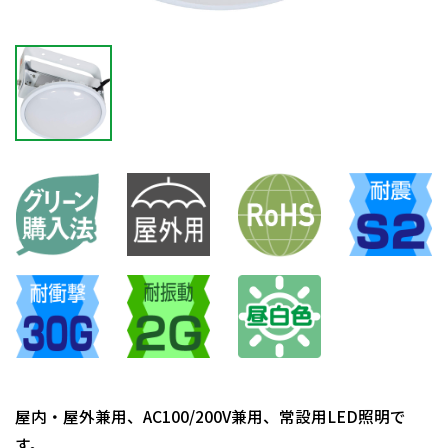
屋内・屋外兼用、AC100/200V兼用、常設用LED照明で
す。