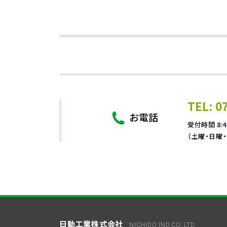
TEL: 0
お電話
受付時間 8:4
（土曜・日曜
日動工業株式会社
NICHIDO IND.CO.,LTD.