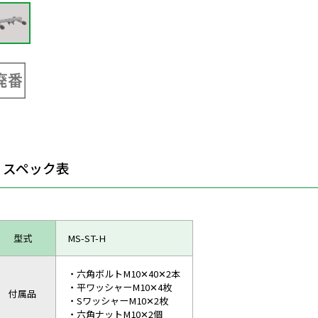
スペック表
型式
MS-ST-H
・六角ボルトM10✕40✕2本
・平ワッシャーM10✕4枚
付属品
・SワッシャーM10✕2枚
・六角ナットM10✕2個