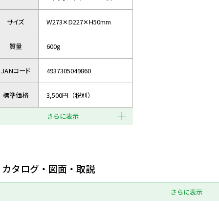
サイズ
W273✕D227✕H50mm
質量
600g
JANコード
4937305049860
標準価格
3,500円（税別）
さらに表示
カタログ・図面・取説
さらに表示