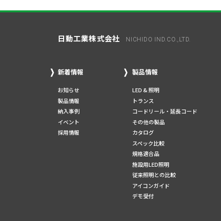
日動工業株式会社
NICHIDO IND.CO.,LTD.
新着情報
製品情報
お知らせ
LED & 照明
製品情報
トランス
納入事例
コードリール・延長コード
イベント
その他の製品
採用情報
カタログ
スペック比較
規格適合品
施設用LED照明
従来照明との比較
アイコンガイド
デモ受付