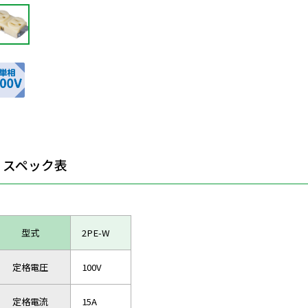
スペック表
型式
2PE-W
定格電圧
100V
定格電流
15A