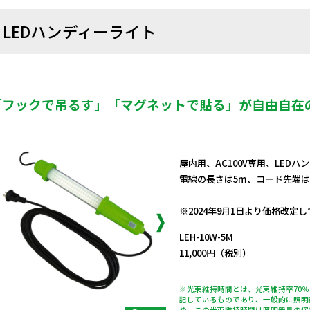
LEDハンディーライト
「フックで吊るす」「マグネットで貼る」が自由自在
屋内用、AC100V専用、LED
電線の長さは5m、コード先端は
日動商品コードNo.08841
※2024年9月1日より価格改定
LEH-10W-5M
11,000円（税別）
※光束維持時間とは、光束維持率70
記しているものであり、一般的に照明
め、この光束維持時間は照明器具の保