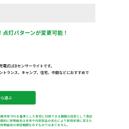
！点灯パターンが変更可能！
充電式LEDセンサーライトです。
ントランス、キャンプ、住宅、中庭などにおすすめで
から選ぶ
維持率70％を基準とした有効に利用できる期間の目安として表記
一般的に照明器具は本体や内部部品の劣化により耐用年限に至るた
は照明器具の保証期間を示すものではありません。