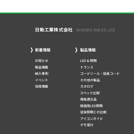
日動工業株式会社
NICHIDO IND.CO.,LTD.
新着情報
製品情報
お知らせ
LED & 照明
製品情報
トランス
納入事例
コードリール・延長コード
イベント
その他の製品
採用情報
カタログ
スペック比較
規格適合品
施設用LED照明
従来照明との比較
アイコンガイド
デモ受付