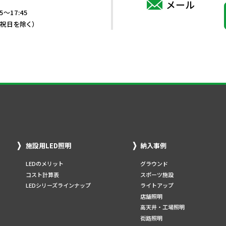
メール
5～17:45
・祝日を除く）
施設用LED照明
納入事例
LEDのメリット
グラウンド
コスト計算表
スポーツ施設
LEDシリーズラインナップ
ライトアップ
店舗照明
高天井・工場照明
街路照明