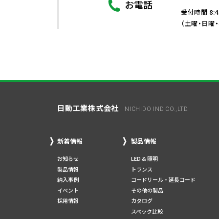
お電話
受付時間 8:4
（土曜・日曜
日動工業株式会社
NICHIDO IND.CO.,LTD.
新着情報
製品情報
お知らせ
LED & 照明
製品情報
トランス
納入事例
コードリール・延長コード
イベント
その他の製品
採用情報
カタログ
スペック比較