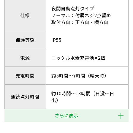
夜間自動点灯タイプ
仕様
ノーマル：付属ネジ2点留め
取付方向：正方向・横方向
保護等級
IP55
電源
ニッケル水素充電池✕2個
充電時間
約5時間～7時間（晴天時）
約10時間～13時間（日没～日
連続点灯時間
出）
さらに表示