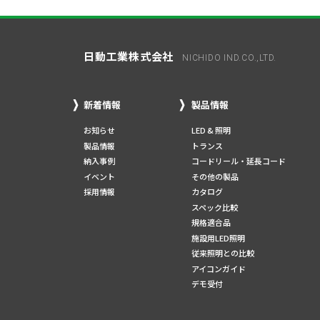
日動工業株式会社
NICHIDO IND.CO.,LTD.
新着情報
製品情報
お知らせ
LED & 照明
製品情報
トランス
納入事例
コードリール・延長コード
イベント
その他の製品
採用情報
カタログ
スペック比較
規格適合品
施設用LED照明
従来照明との比較
アイコンガイド
デモ受付