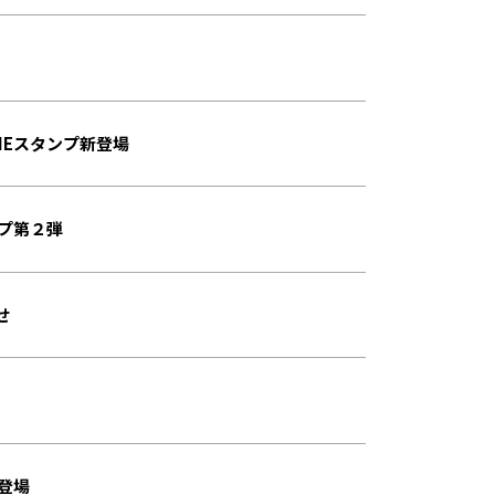
NEスタンプ新登場
ンプ第２弾
せ
登場