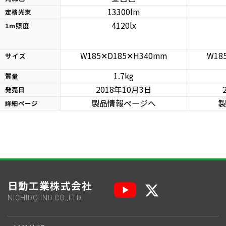
13300lm
定格光束
4120lx
1m照度
W185✕D185✕H340mm
W18
サイズ
1.7kg
質量
2018年10月3日
発売日
製品情報ページへ
製
詳細ページ
日動工業株式会社
NICHIDO IND.CO.,LTD.