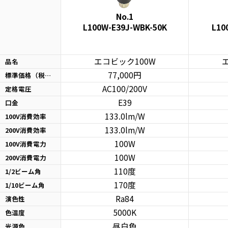
No.1
L100W-E39J-WBK-50K
L10
14165
エコビック100W
品名
77,000円
標準価格（税別）
AC100/200V
定格電圧
E39
口金
133.0lm/W
100V消費効率
133.0lm/W
200V消費効率
100W
100V消費電力
100W
200V消費電力
110度
1/2ビーム角
170度
1/10ビーム角
Ra84
演色性
5000K
色温度
昼白色
光源色