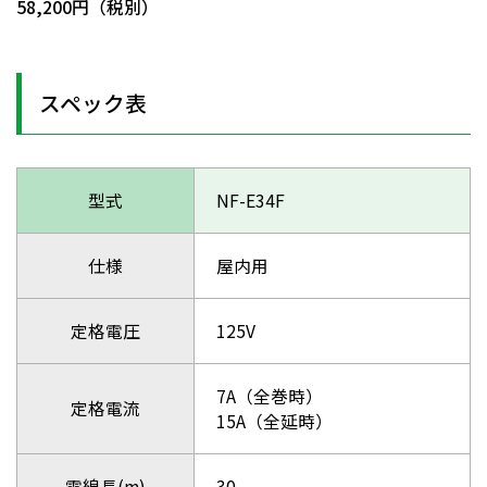
58,200円（税別）
スペック表
型式
NF-E34F
仕様
屋内用
定格電圧
125V
7A（全巻時）
定格電流
15A（全延時）
電線長(m)
30