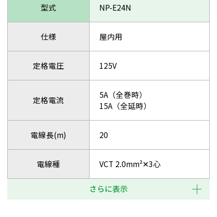
型式
NP-E24N
仕様
屋内用
定格電圧
125V
5A（全巻時）
定格電流
15A（全延時）
電線長(m)
20
電線種
VCT 2.0mm²✕3心
さらに表示