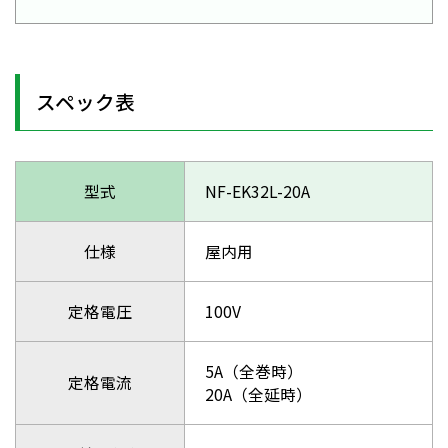
スペック表
型式
NF-EK32L-20A
仕様
屋内用
定格電圧
100V
5A（全巻時）
定格電流
20A（全延時）