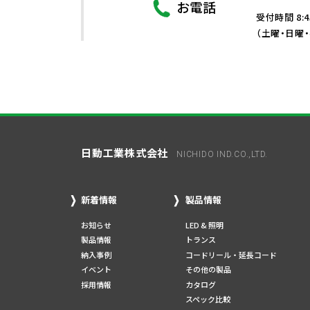
お電話
受付時間 8:4
（土曜・日曜
日動工業株式会社
NICHIDO IND.CO.,LTD.
新着情報
製品情報
お知らせ
LED & 照明
製品情報
トランス
納入事例
コードリール・延長コード
イベント
その他の製品
採用情報
カタログ
スペック比較