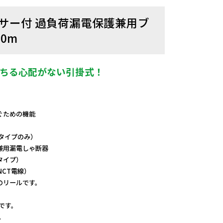
センサー付 過負荷漏電保護兼用ブ
0m
落ちる心配がない引掛式！
ぐための機能
タイプのみ）
兼用漏電しゃ断器
タイプ）
CT電線）
のリールです。
mです。
。