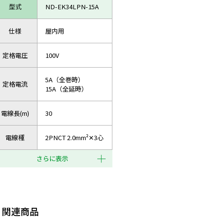
型式
ND-EK34LPN-15A
仕様
屋内用
定格電圧
100V
5A（全巻時）
定格電流
15A（全延時）
電線長(m)
30
電線種
2PNCT 2.0mm²✕3心
さらに表示
関連商品