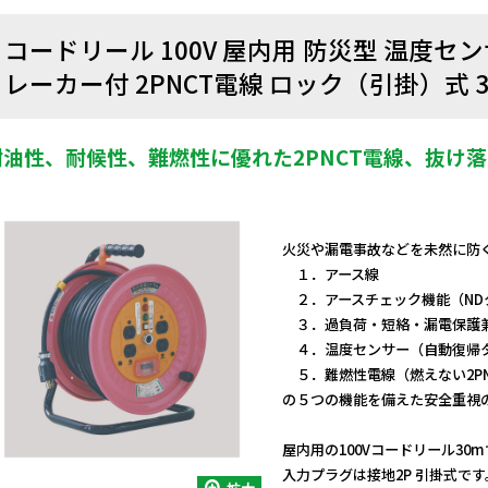
コードリール 100V 屋内用 防災型 温度
レーカー付 2PNCT電線 ロック（引掛）式 3
耐油性、耐候性、難燃性に優れた2PNCT電線、抜け
火災や漏電事故などを未然に防
１．アース線
２．アースチェック機能（ND
３．過負荷・短絡・漏電保護
４．温度センサー（自動復帰
５．難燃性電線（燃えない2PN
の５つの機能を備えた安全重視
屋内用の100Vコードリール30
入力プラグは接地2P 引掛式です