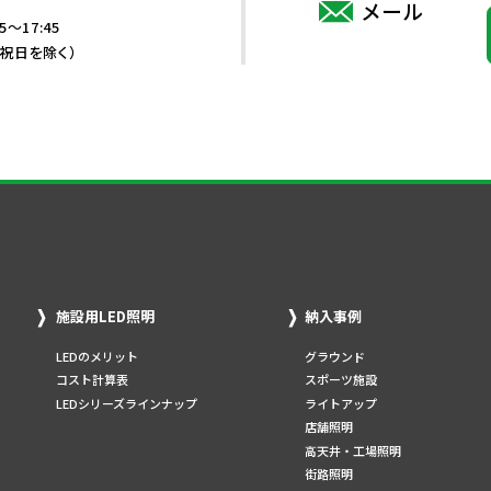
メール
5～17:45
・祝日を除く）
施設用LED照明
納入事例
LEDのメリット
グラウンド
コスト計算表
スポーツ施設
LEDシリーズラインナップ
ライトアップ
店舗照明
高天井・工場照明
街路照明