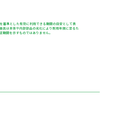
％を基準とした有効に利用できる期間の目安として表
器具は本体や内部部品の劣化により耐用年限に至るた
証期間を示すものではありません。