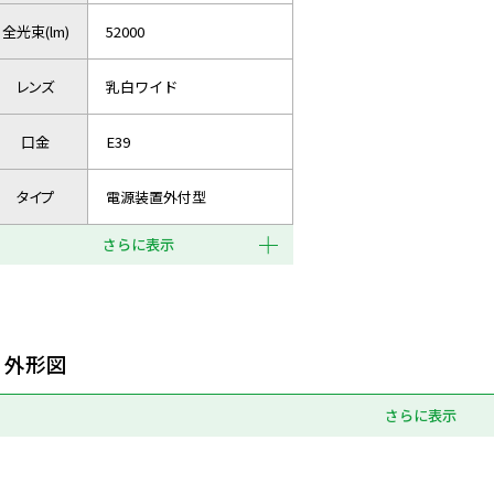
全光束(lm)
52000
レンズ
乳白ワイド
口金
E39
タイプ
電源装置外付型
さらに表示
外形図
さらに表示