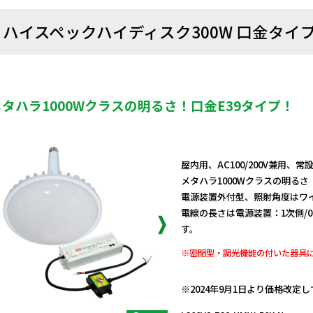
ハイスペックハイディスク300W 口金タイ
メタハラ1000Wクラスの明るさ！口金E39タイプ！
屋内用、AC100/200V兼用、
メタハラ1000Wクラスの明るさ
電源装置外付型、照射角度はワ
電線の長さは電源装置：1次側/0
す。
※密閉型・調光機能の付いた器具
日動商品コードNo.11736
※2024年9月1日より価格改定