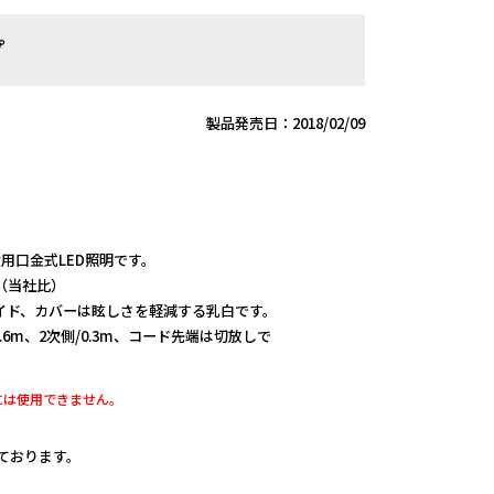
プ
製品発売日：2018/02/09
常設用口金式LED照明です。
（当社比）
イド、カバーは眩しさを軽減する乳白です。
.6m、2次側/0.3m、コード先端は切放しで
には使用できません。
しております。