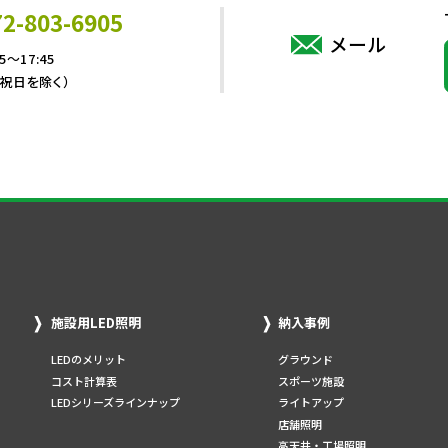
72-803-6905
メール
5～17:45
・祝日を除く）
施設用LED照明
納入事例
LEDのメリット
グラウンド
コスト計算表
スポーツ施設
LEDシリーズラインナップ
ライトアップ
店舗照明
高天井・工場照明