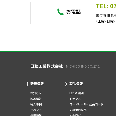
TEL: 0
お電話
受付時間 8:4
（土曜・日曜
日動工業株式会社
NICHIDO IND.CO.,LTD.
新着情報
製品情報
お知らせ
LED & 照明
製品情報
トランス
納入事例
コードリール・延長コード
イベント
その他の製品
採用情報
カタログ