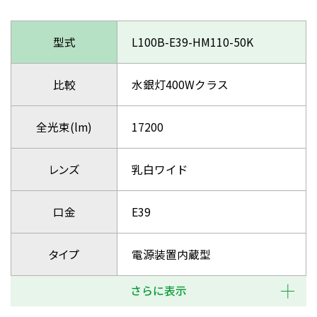
型式
L100B-E39-HM110-50K
比較
水銀灯400Wクラス
全光束(lm)
17200
レンズ
乳白ワイド
口金
E39
タイプ
電源装置内蔵型
さらに表示