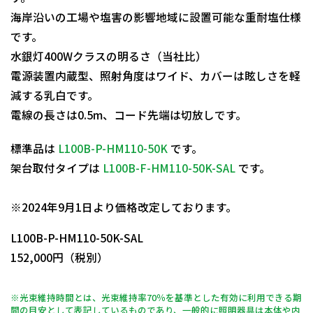
海岸沿いの工場や塩害の影響地域に設置可能な重耐塩仕様
です。
水銀灯400Wクラスの明るさ（当社比）
電源装置内蔵型、照射角度はワイド、カバーは眩しさを軽
減する乳白です。
電線の長さは0.5m、コード先端は切放しです。
標準品は
L100B-P-HM110-50K
です。
架台取付タイプは
L100B-F-HM110-50K-SAL
です。
日動商品コードNo.11603
※2024年9月1日より価格改定しております。
L100B-P-HM110-50K-SAL
152,000円（税別）
※光束維持時間とは、光束維持率70％を基準とした有効に利用できる期
間の目安として表記しているものであり、一般的に照明器具は本体や内