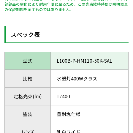
部部品の劣化により耐用年限に至るため、この光束維持時間は照明器具
の保証期間を示すものではありません。
スペック表
型式
L100B-P-HM110-50K-SAL
比較
水銀灯400Wクラス
定格光束(lm)
17400
塗装
重耐塩仕様
レンズ
乳白ワイド