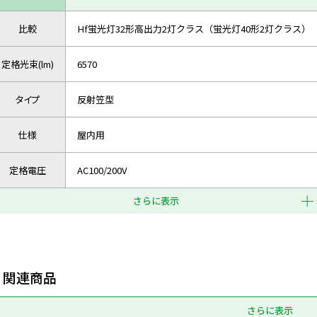
比較
Hf蛍光灯32形高出力2灯クラス（蛍光灯40形2灯クラス）
定格光束(lm)
6570
タイプ
反射笠型
仕様
屋内用
定格電圧
AC100/200V
さらに表示
関連商品
さらに表示