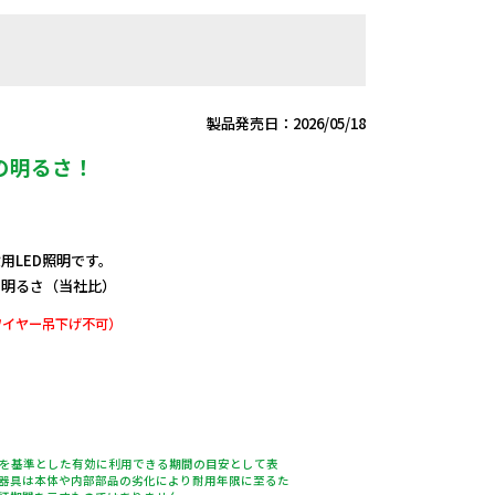
製品発売日：2026/05/18
の明るさ！
設用LED照明です。
の明るさ（当社比）
ワイヤー吊下げ不可）
％を基準とした有効に利用できる期間の目安として表
器具は本体や内部部品の劣化により耐用年限に至るた