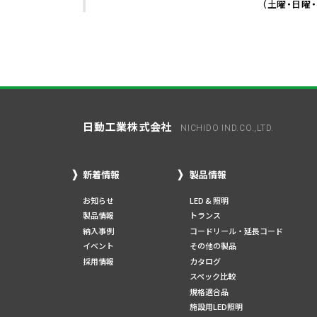
（土曜・日曜
日動工業株式会社
NICHIDO IND.CO.,LTD.
新着情報
製品情報
お知らせ
LED & 照明
製品情報
トランス
納入事例
コードリール・延長コード
イベント
その他の製品
採用情報
カタログ
スペック比較
規格適合品
施設用LED照明