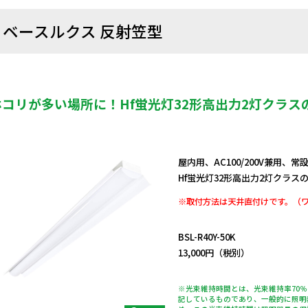
ベースルクス 反射笠型
ホコリが多い場所に！Hf蛍光灯32形高出力2灯クラス
屋内用、AC100/200V兼用、常
Hf蛍光灯32形高出力2灯クラス
※取付方法は天井直付けです。（
日動商品コードNo.11193
BSL-R40Y-50K
13,000円（税別）
※光束維持時間とは、光束維持率70
記しているものであり、一般的に照明