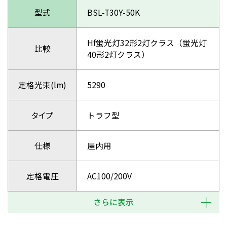
型式
BSL-T30Y-50K
Hf蛍光灯32形2灯クラス（蛍光灯
比較
40形2灯クラス）
定格光束(lm)
5290
タイプ
トラフ型
仕様
屋内用
定格電圧
AC100/200V
さらに表示