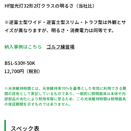
Hf蛍光灯32形2灯クラスの明るさ（当社比）
※逆富士型ワイド・逆富士型スリム・トラフ型は外観とサ
イズが異なりますが、明るさ・消費電力は同等です。
納入事例はこちら
ゴルフ練習場
日動商品コードNo.11187
BSL-S30Y-50K
12,700円（税別）
※光束維持時間とは、光束維持率70％を基準とした有効に利用できる期
間の目安として表記しているものであり、一般的に照明器具は本体や内
部部品の劣化により耐用年限に至るため、この光束維持時間は照明器具
の保証期間を示すものではありません。
スペック表