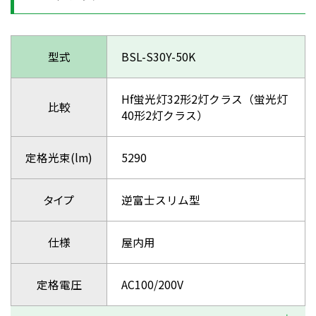
型式
BSL-S30Y-50K
Hf蛍光灯32形2灯クラス（蛍光灯
比較
40形2灯クラス）
定格光束(lm)
5290
タイプ
逆富士スリム型
仕様
屋内用
定格電圧
AC100/200V