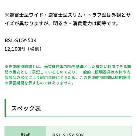
※逆富士型ワイド・逆富士型スリム・トラフ型は外観とサ
イズが異なりますが、明るさ・消費電力は同等です。
日動商品コードNo.11185
BSL-S15Y-50K
12,100円（税別）
※光束維持時間とは、光束維持率70％を基準とした有効に利用できる期
間の目安として表記しているものであり、一般的に照明器具は本体や内
部部品の劣化により耐用年限に至るため、この光束維持時間は照明器具
の保証期間を示すものではありません。
スペック表
型式
BSL-S15Y-50K