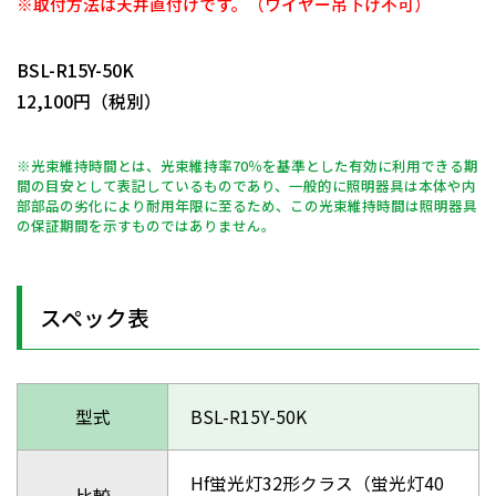
※取付方法は天井直付けです。（ワイヤー吊下げ不可）
日動商品コードNo.11190
BSL-R15Y-50K
12,100円（税別）
※光束維持時間とは、光束維持率70％を基準とした有効に利用できる期
間の目安として表記しているものであり、一般的に照明器具は本体や内
部部品の劣化により耐用年限に至るため、この光束維持時間は照明器具
の保証期間を示すものではありません。
スペック表
型式
BSL-R15Y-50K
Hf蛍光灯32形クラス（蛍光灯40
比較