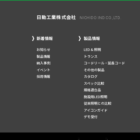
日動工業株式会社
NICHIDO IND.CO.,LTD.
新着情報
製品情報
お知らせ
LED & 照明
製品情報
トランス
納入事例
コードリール・延長コード
イベント
その他の製品
採用情報
カタログ
スペック比較
規格適合品
施設用LED照明
従来照明との比較
アイコンガイド
デモ受付