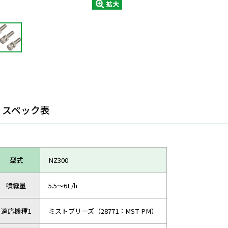
拡大
スペック表
型式
NZ300
噴霧量
5.5～6L/h
適応機種1
ミストブリーズ（28771：MST-PM）