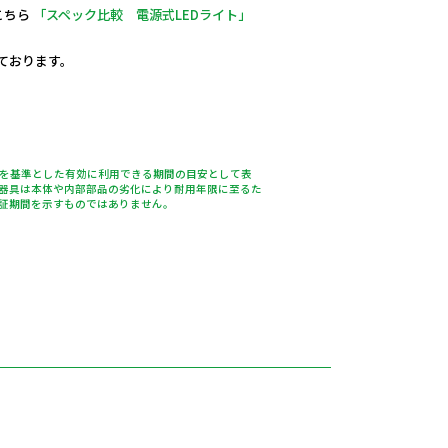
こちら
「スペック比較 電源式LEDライト」
しております。
％を基準とした有効に利用できる期間の目安として表
器具は本体や内部部品の劣化により耐用年限に至るた
証期間を示すものではありません。