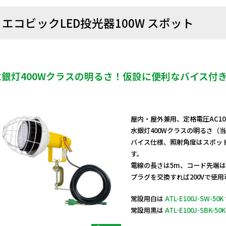
エコビックLED投光器100W スポット
水銀灯400Wクラスの明るさ！仮設に便利なバイス付
屋内・屋外兼用、定格電圧AC10
水銀灯400Wクラスの明るさ（
バイス仕様、照射角度はスポッ
す。
電線の長さは5m、コード先端
プラグを交換すれば200Vで使
常設用白は
ATL-E100J-SW-50K
常設用黒は
ATL-E100J-SBK-50K