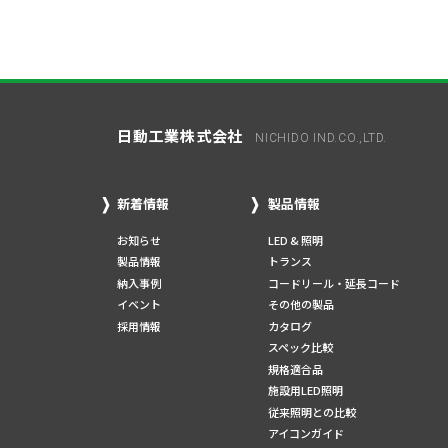
日動工業株式会社
NICHIDO IND.CO.,LTD.
新着情報
製品情報
お知らせ
LED & 照明
製品情報
トランス
納入事例
コードリール・延長コード
イベント
その他の製品
採用情報
カタログ
スペック比較
規格適合品
施設用LED照明
従来照明との比較
アイコンガイド