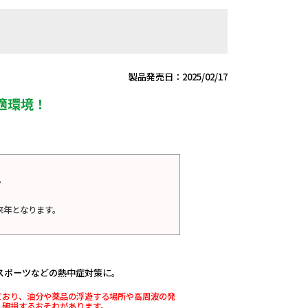
製品発売日：2025/02/17
適環境！
。
。
来年となります。
スポーツなどの熱中症対策に。
ており、油分や薬品の浮遊する場所や高周波の発
し破損するおそれがあります。