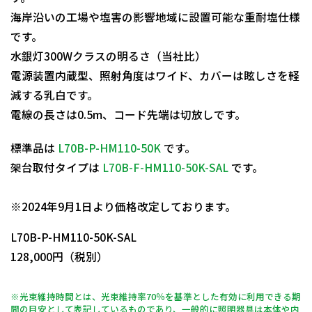
海岸沿いの工場や塩害の影響地域に設置可能な重耐塩仕様
です。
水銀灯300Wクラスの明るさ（当社比）
電源装置内蔵型、照射角度はワイド、カバーは眩しさを軽
減する乳白です。
電線の長さは0.5m、コード先端は切放しです。
標準品は
L70B-P-HM110-50K
です。
架台取付タイプは
L70B-F-HM110-50K-SAL
です。
日動商品コードNo.11633
※2024年9月1日より価格改定しております。
L70B-P-HM110-50K-SAL
128,000円（税別）
※光束維持時間とは、光束維持率70％を基準とした有効に利用できる期
間の目安として表記しているものであり、一般的に照明器具は本体や内