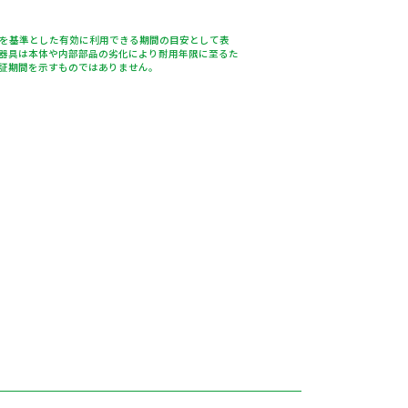
％を基準とした有効に利用できる期間の目安として表
器具は本体や内部部品の劣化により耐用年限に至るた
証期間を示すものではありません。