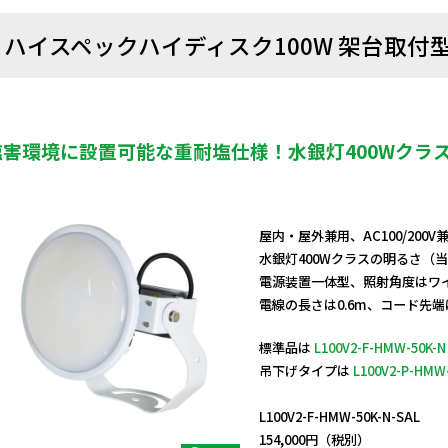
ハイスペックハイディスク100W 架台取付
塩害環境に設置可能な重耐塩仕様！水銀灯400Wクラ
屋内・屋外兼用、AC100/200
水銀灯400Wクラスの明るさ（
電源装置一体型、照射角度はワ
電線の長さは0.6m、コード先
標準品は
L100V2-F-HMW-50K-N
吊下げタイプは
L100V2-P-HMW
日動商品コードNo.11779
L100V2-F-HMW-50K-N-SAL
154,000円（税別）