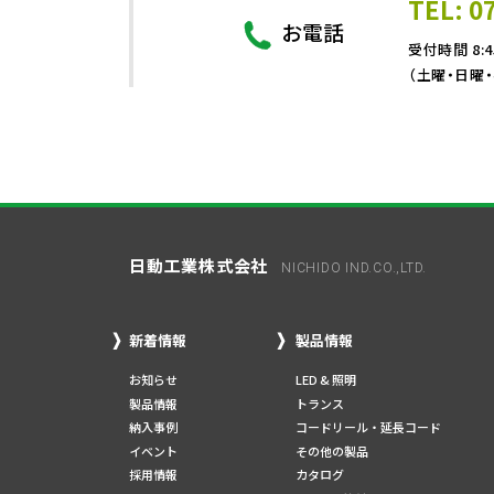
TEL: 0
お電話
受付時間 8:4
（土曜・日曜
日動工業株式会社
NICHIDO IND.CO.,LTD.
新着情報
製品情報
お知らせ
LED & 照明
製品情報
トランス
納入事例
コードリール・延長コード
イベント
その他の製品
採用情報
カタログ