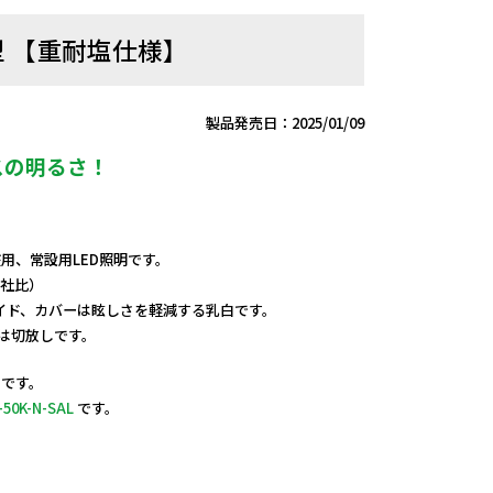
型 【重耐塩仕様】
製品発売日：2025/01/09
スの明るさ！
V兼用、常設用LED照明です。
当社比）
イド、カバーは眩しさを軽減する乳白です。
端は切放しです。
です。
-50K-N-SAL
です。