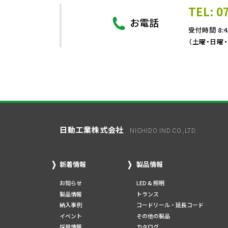
TEL: 0
お電話
受付時間 8:4
（土曜・日曜
日動工業株式会社
NICHIDO IND.CO.,LTD.
新着情報
製品情報
お知らせ
LED & 照明
製品情報
トランス
納入事例
コードリール・延長コード
イベント
その他の製品
採用情報
カタログ