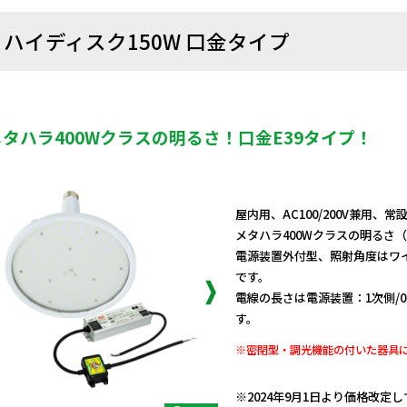
ハイディスク150W 口金タイプ
メタハラ400Wクラスの明るさ！口金E39タイプ！
屋内用、AC100/200V兼用、
メタハラ400Wクラスの明るさ
電源装置外付型、照射角度はワ
です。
電線の長さは電源装置：1次側/0
す。
※密閉型・調光機能の付いた器具
日動商品コードNo.11710
※2024年9月1日より価格改定