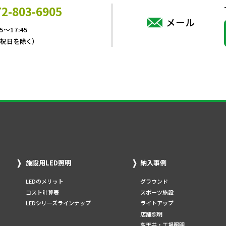
72-803-6905
メール
5～17:45
・祝日を除く）
施設用LED照明
納入事例
LEDのメリット
グラウンド
コスト計算表
スポーツ施設
LEDシリーズラインナップ
ライトアップ
店舗照明
高天井・工場照明