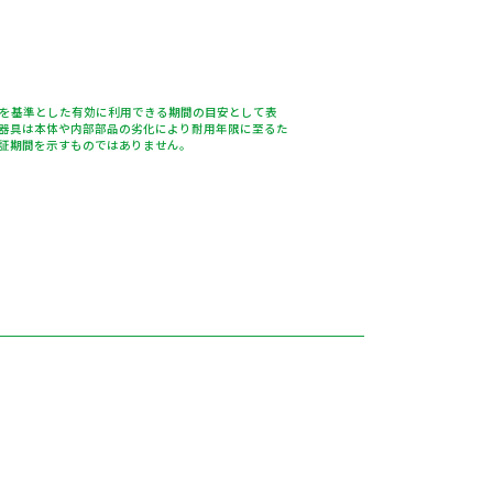
％を基準とした有効に利用できる期間の目安として表
器具は本体や内部部品の劣化により耐用年限に至るた
証期間を示すものではありません。