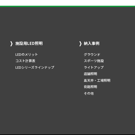
施設用LED照明
納入事例
LEDのメリット
グラウンド
コスト計算表
スポーツ施設
LEDシリーズラインナップ
ライトアップ
店舗照明
高天井・工場照明
街路照明
その他