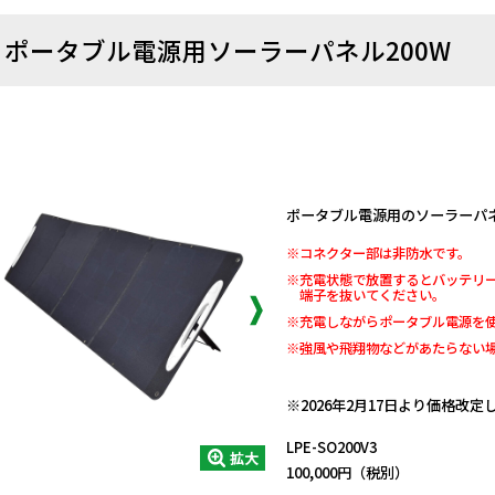
ポータブル電源用ソーラーパネル200W
ポータブル電源用のソーラーパ
※コネクター部は非防水です。
※充電状態で放置するとバッテリ
端子を抜いてください。
※充電しながらポータブル電源を
※強風や飛翔物などがあたらない
日動商品コードNo.11548
※2026年2月17日より価格改
LPE-SO200V3
拡大
100,000円（税別）