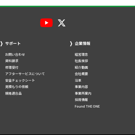
サポート
企業情報
お問い合わせ
経営理念
資料請求
社長挨拶
修理受付
紹介動画
アフターサービスについて
会社概要
安全チェックシート
沿革
見積もりの依頼
事業内容
規格適合品
事業所案内
採用情報
Found THE ONE