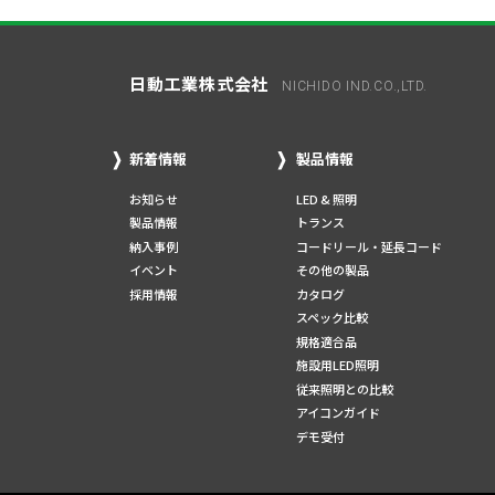
日動工業株式会社
NICHIDO IND.CO.,LTD.
新着情報
製品情報
お知らせ
LED & 照明
製品情報
トランス
納入事例
コードリール・延長コード
イベント
その他の製品
採用情報
カタログ
スペック比較
規格適合品
施設用LED照明
従来照明との比較
アイコンガイド
デモ受付