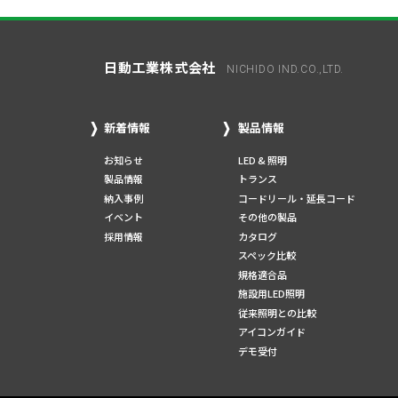
日動工業株式会社
NICHIDO IND.CO.,LTD.
新着情報
製品情報
お知らせ
LED & 照明
製品情報
トランス
納入事例
コードリール・延長コード
イベント
その他の製品
採用情報
カタログ
スペック比較
規格適合品
施設用LED照明
従来照明との比較
アイコンガイド
デモ受付