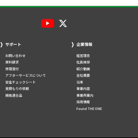
サポート
企業情報
お問い合わせ
経営理念
資料請求
社長挨拶
修理受付
紹介動画
アフターサービスについて
会社概要
安全チェックシート
沿革
見積もりの依頼
事業内容
規格適合品
事業所案内
採用情報
Found THE ONE