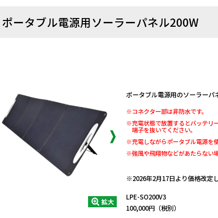
ポータブル電源用ソーラーパネル200W
ポータブル電源用のソーラーパ
※コネクター部は非防水です。
※充電状態で放置するとバッテリ
端子を抜いてください。
※充電しながらポータブル電源を
※強風や飛翔物などがあたらない
日動商品コードNo.11548
※2026年2月17日より価格改
LPE-SO200V3
拡大
100,000円（税別）