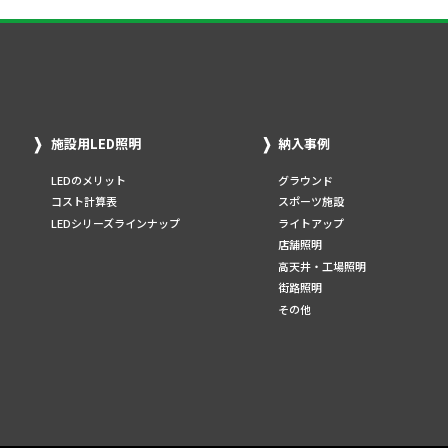
施設用LED照明
納入事例
LEDのメリット
グラウンド
コスト計算表
スポーツ施設
LEDシリーズラインナップ
ライトアップ
店舗照明
高天井・工場照明
街路照明
その他