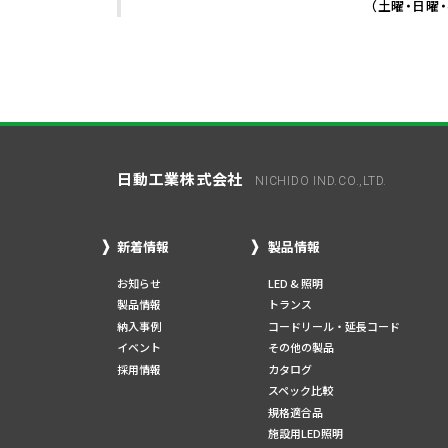
（土曜・日曜
日動工業株式会社
NICHIDO IND.CO.,LTD.
新着情報
製品情報
お知らせ
LED & 照明
製品情報
トランス
納入事例
コードリール・延長コード
イベント
その他の製品
採用情報
カタログ
スペック比較
規格適合品
施設用LED照明