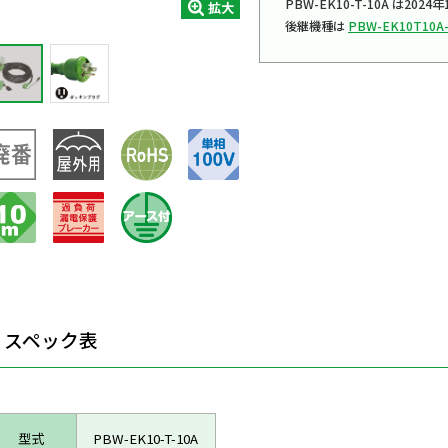
PBW-EK10-T-10A は2
拡大
後継機種は
PBW-EK10T10A
スペック表
型式
PBW-EK10-T-10A