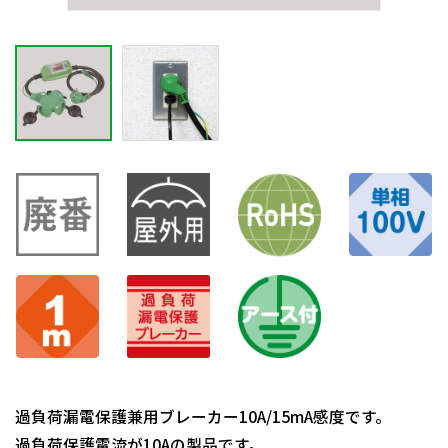
過負荷漏電保護兼用ブレーカー10A/15mA感度です。
過負荷保護電流が10Aの製品です。