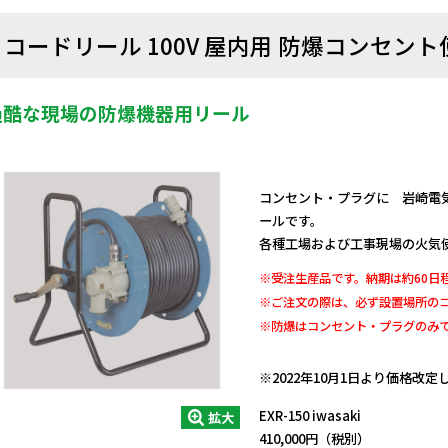
コードリール 100V 屋内用 防爆コンセント使
過酷な現場の防爆機器用リール
コンセント・プラグに 岩崎電気 E
ールです。
各種工場および工事現場の火気
※受注生産品です。納期は約60日
※ご注文の際は、必ず設置場所の
※防爆はコンセント・プラグのみ
日動商品コードNo.05285
※2022年10月1日より価格改
EXR-150 iwasaki
拡大
410,000円（税別）