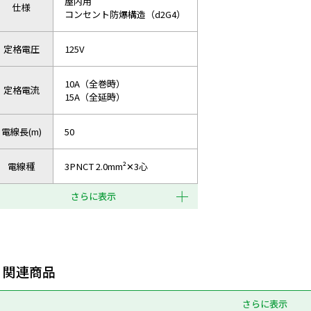
屋内用
仕様
コンセント防爆構造（d2G4）
定格電圧
125V
10A（全巻時）
定格電流
15A（全延時）
電線長(m)
50
電線種
3PNCT 2.0mm²✕3心
さらに表示
関連商品
さらに表示