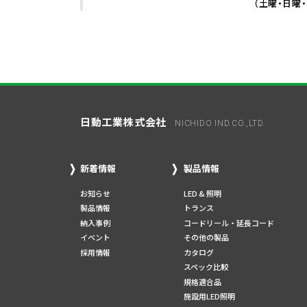
（土曜・日曜
日動工業株式会社
NICHIDO IND.CO.,LTD.
新着情報
製品情報
お知らせ
LED & 照明
製品情報
トランス
納入事例
コードリール・延長コード
イベント
その他の製品
採用情報
カタログ
スペック比較
規格適合品
施設用LED照明