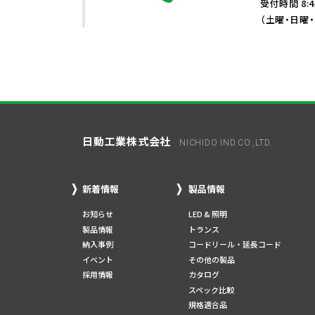
受付時間 8:4
（土曜・日曜
日動工業株式会社
NICHIDO IND.CO.,LTD.
新着情報
製品情報
お知らせ
LED & 照明
製品情報
トランス
納入事例
コードリール・延長コード
イベント
その他の製品
採用情報
カタログ
スペック比較
規格適合品