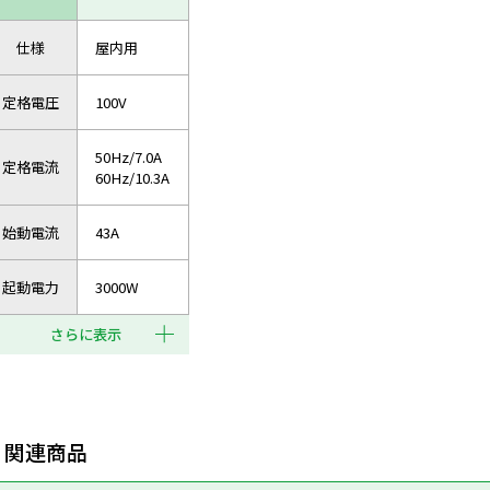
仕様
屋内用
定格電圧
100V
50Hz/7.0A
定格電流
60Hz/10.3A
始動電流
43A
起動電力
3000W
さらに表示
関連商品