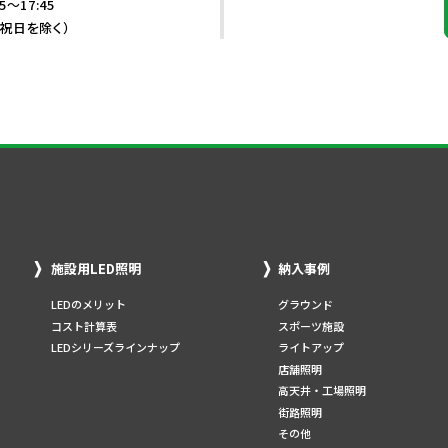
5～17:45
・祝日を除く）
施設用LED照明
納入事例
LEDのメリット
グラウンド
コスト計算表
スポーツ施設
LEDシリーズラインナップ
ライトアップ
店舗照明
高天井・工場照明
街路照明
その他