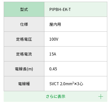
型式
PIPBH-EK-T
仕様
屋内用
定格電圧
100V
定格電流
15A
電線長(m)
0.45
電線種
SVCT 2.0mm²✕3心
さらに表示