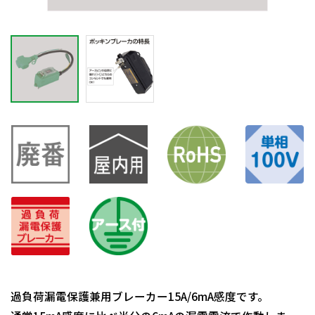
過負荷漏電保護兼用ブレーカー15A/6mA感度です。