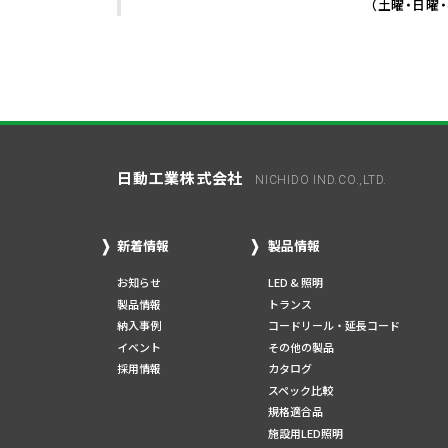
（土曜・日曜
日動工業株式会社
NICHIDO IND.CO.,LTD.
新着情報
製品情報
お知らせ
LED & 照明
製品情報
トランス
納入事例
コードリール・延長コード
イベント
その他の製品
採用情報
カタログ
スペック比較
規格適合品
施設用LED照明