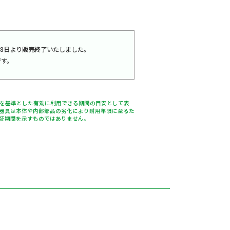
4年7月8日より販売終了いたしました。
す。
％を基準とした有効に利用できる期間の目安として表
器具は本体や内部部品の劣化により耐用年限に至るた
証期間を示すものではありません。