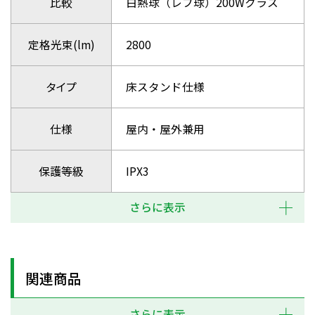
比較
白熱球（レフ球）200Wクラス
定格光束(lm)
2800
タイプ
床スタンド仕様
仕様
屋内・屋外兼用
保護等級
IPX3
さらに表示
関連商品
さらに表示