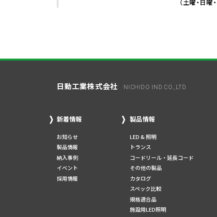
（土曜・日曜
日動工業株式会社
NICHIDO IND.CO.,LTD.
新着情報
製品情報
お知らせ
LED & 照明
製品情報
トランス
納入事例
コードリール・延長コード
イベント
その他の製品
採用情報
カタログ
スペック比較
規格適合品
施設用LED照明