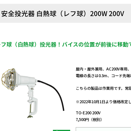
安全投光器 白熱球（レフ球）200W 200V
レフ球（白熱球）投光器！バイスの位置が前後に移動
屋内・屋外兼用、AC200V専
電線の長さは0.3m、コード先
こちらの製品は作業用です。常
日動商品コードNo.11210
※2022年10月1日より価格改
TO-E200 200V
7,500円（税別）