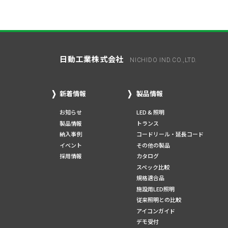
日動工業株式会社
NICHIDO IND.CO.,LTD.
新着情報
製品情報
お知らせ
LED & 照明
製品情報
トランス
納入事例
コードリール・延長コード
イベント
その他の製品
採用情報
カタログ
スペック比較
規格適合品
施設用LED照明
従来照明との比較
アイコンガイド
デモ受付