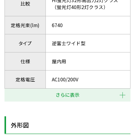
Hf蛍光灯32形高出力2灯クラス
比較
（蛍光灯40形2灯クラス）
定格光束(lm)
6740
タイプ
逆富士ワイド型
仕様
屋内用
定格電圧
AC100/200V
さらに表示
外形図