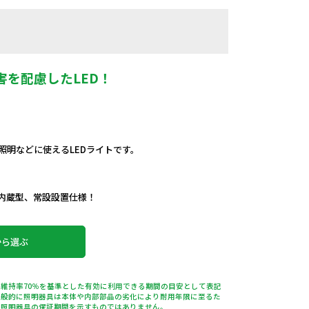
を配慮したLED！
照明などに使えるLEDライトです。
内蔵型、常設設置仕様！
から選ぶ
維持率70％を基準とした有効に利用できる期間の目安として表記
一般的に照明器具は本体や内部部品の劣化により耐用年限に至るた
は照明器具の保証期間を示すものではありません。