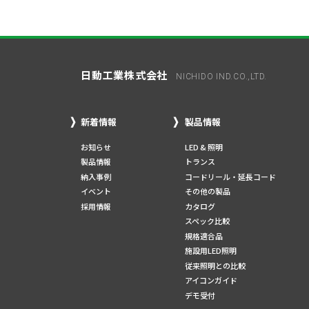
日動工業株式会社
NICHIDO IND.CO.,LTD.
新着情報
製品情報
お知らせ
LED & 照明
製品情報
トランス
納入事例
コードリール・延長コード
イベント
その他の製品
採用情報
カタログ
スペック比較
規格適合品
施設用LED照明
従来照明との比較
アイコンガイド
デモ受付