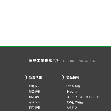
日動工業株式会社
NICHIDO IND.CO.,LTD.
新着情報
製品情報
お知らせ
LED & 照明
製品情報
トランス
納入事例
コードリール・延長コード
イベント
その他の製品
採用情報
カタログ