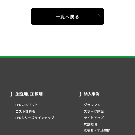
一覧へ戻る
施設用LED照明
納入事例
LEDのメリット
グラウンド
コスト計算表
スポーツ施設
LEDシリーズラインナップ
ライトアップ
店舗照明
高天井・工場照明