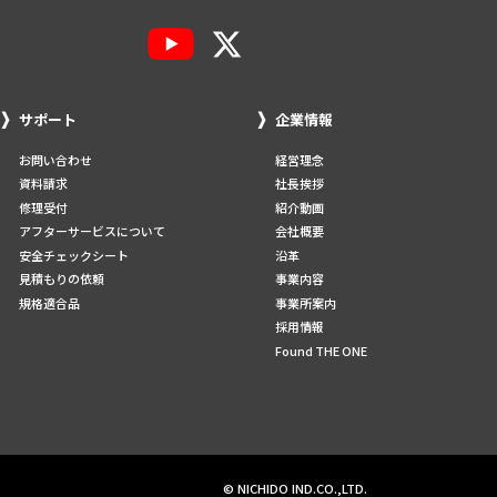
サポート
企業情報
お問い合わせ
経営理念
資料請求
社長挨拶
修理受付
紹介動画
アフターサービスについて
会社概要
安全チェックシート
沿革
見積もりの依頼
事業内容
規格適合品
事業所案内
採用情報
Found THE ONE
© NICHIDO IND.CO.,LTD.