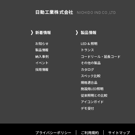
日動工業株式会社
NICHIDO IND.CO.,LTD.
新着情報
製品情報
お知らせ
LED & 照明
製品情報
トランス
納入事例
コードリール・延長コード
イベント
その他の製品
採用情報
カタログ
スペック比較
規格適合品
施設用LED照明
従来照明との比較
アイコンガイド
デモ受付
プライバシーポリシー
ご利用規約
サイトマップ